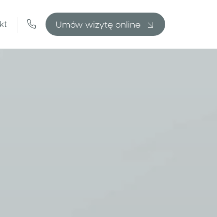
kt
U
m
ó
w
w
i
z
y
t
ę
o
n
l
i
n
e