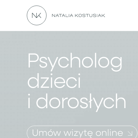
P
s
y
c
h
o
l
o
g
d
z
i
e
c
i
i
d
o
r
o
s
ł
y
c
h
U
m
ó
w
w
i
z
y
t
ę
o
n
l
i
n
e